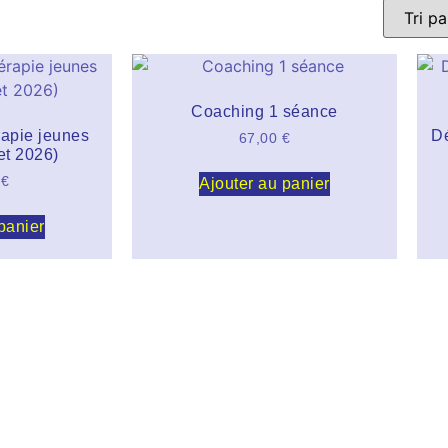
Coaching 1 séance
érapie jeunes
Dé
67,00
€
let 2026)
0
€
Ajouter au panier
panier